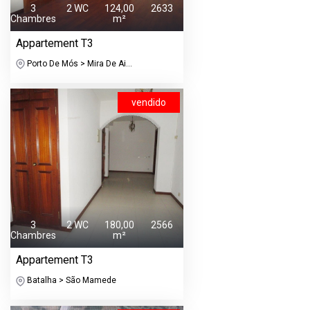
3
2 WC
124,00
2633
Chambres
m²
Appartement T3
Porto De Mós > Mira De Ai...
vendido
3
2 WC
180,00
2566
Chambres
m²
Appartement T3
Batalha > São Mamede