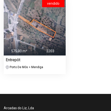
vendido
575,00 m²
2203
Entrepôt
Porto De Mós > Mendiga
Arcadas do Liz, Lda