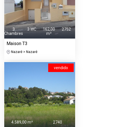
3
3 WC
162,00
2752
Chambres
m²
Maison T3
Nazaré > Nazaré
vendido
4.589,00 m²
2740