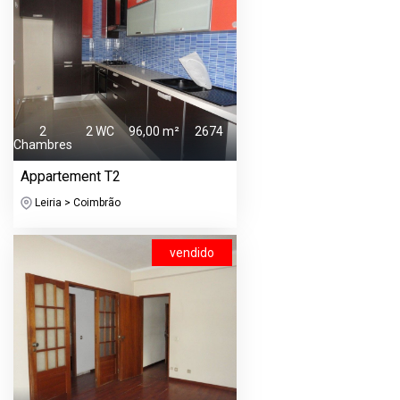
2
2 WC
96,00 m²
2674
Chambres
Appartement T2
Leiria > Coimbrão
vendido