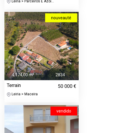
Leiria > Parceiros E Azoi...
nouveauté
4.174,00 m²
2834
Terrain
50 000 €
Leiria > Maceira
vendido