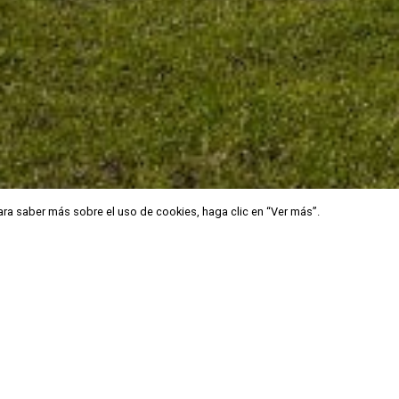
Para saber más sobre el uso de cookies, haga clic en “Ver más”.
Para saber más sobre el uso de cookies, haga clic en “Ver más”.