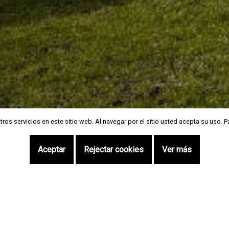
ros servicios en este sitio web. Al navegar por el sitio usted acepta su uso. 
ros servicios en este sitio web. Al navegar por el sitio usted acepta su uso. 
Aceptar
Aceptar
Rejectar cookies
Rejectar cookies
Ver más
Ver más
Aceda num só clique