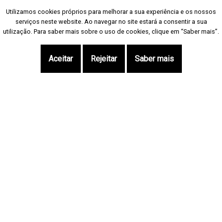
Utilizamos cookies próprios para melhorar a sua experiência e os nossos
Utilizamos cookies próprios para melhorar a sua experiência e os nossos
serviços neste website. Ao navegar no site estará a consentir a sua
serviços neste website. Ao navegar no site estará a consentir a sua
utilização. Para saber mais sobre o uso de cookies, clique em “Saber mais”.
utilização. Para saber mais sobre o uso de cookies, clique em “Saber mais”.
Aceitar
Aceitar
Rejeitar
Rejeitar
Saber mais
Saber mais
Aceda num só clique
Vendas | Moradias