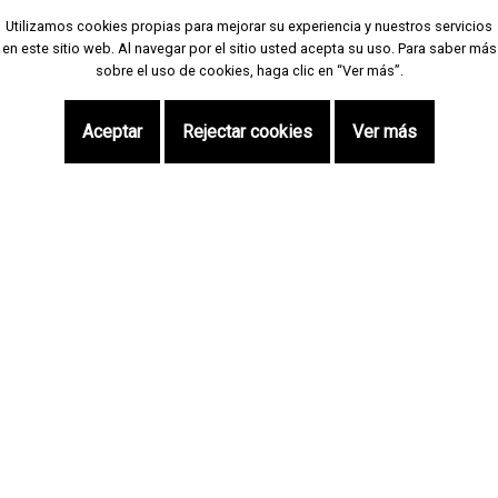
Utilizamos cookies propias para mejorar su experiencia y nuestros servicios
Utilizamos cookies propias para mejorar su experiencia y nuestros servicios
en este sitio web. Al navegar por el sitio usted acepta su uso. Para saber más
en este sitio web. Al navegar por el sitio usted acepta su uso. Para saber más
sobre el uso de cookies, haga clic en “Ver más”.
sobre el uso de cookies, haga clic en “Ver más”.
Aceptar
Aceptar
Rejectar cookies
Rejectar cookies
Ver más
Ver más
Aceda num só clique
Vendas | Moradias